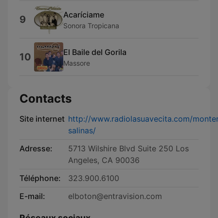
Acaríciame
9
Sonora Tropicana
El Baile del Gorila
10
Massore
Contacts
Site internet
http://www.radiolasuavecita.com/monte
salinas/
Adresse:
5713 Wilshire Blvd Suite 250 Los
Angeles, CA 90036
Téléphone:
323.900.6100
E-mail:
elboton@entravision.com
Réseaux sociaux