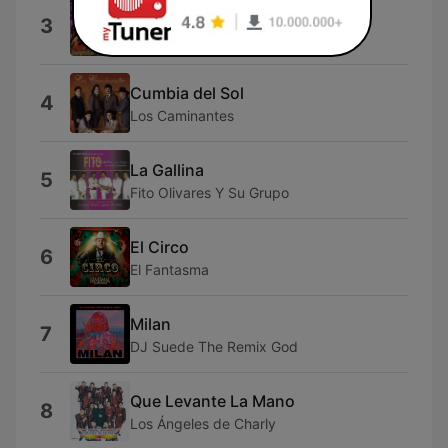
El Baile del Gavílán
3
Chicos de Barrio
Cumbia del Sol
4
Los Caminantes
La Gallina
5
Fito Olivares Y Su Grupo
El Circo
6
El Fantasma
Milan
7
DJ Suede The Remix God
Que Levante La Mano
8
Los Ángeles de Charly