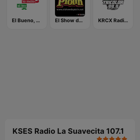
El Bueno, La Mala y El Feo
El Show de Piolín
KRCX Radio La Tricolor 99.9 FM
KSES Radio La Suavecita 107.1