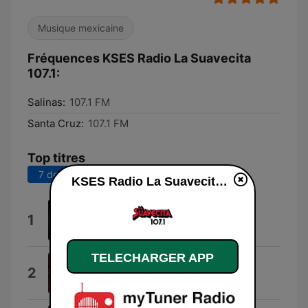
Musique mexicaine
Fréquences KSES Radio La Suavecita
107.1:
Salinas:
107.1 FM
Santa Cruz:
107.1 FM
Top titres
7 derniers jours
30 derniers jours
KSES Radio La Suavecita 107.1
Solo Contigo
1
Grupo Limite
TELECHARGER APP
Mitad y Mitad
2
Pesado