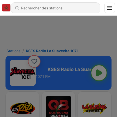
Stations
KSES Radio La Suavecita 107.1
uavecita 107.1
107.1 FM