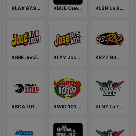
KLAX 97.9 La Raza FM
KBUE Que Buena 105.5 / 94.3 FM (US Only)
KLBN La Buena 101.9 FM
KSSE José 97.5 y 107.1
KLYY José 97.5 y 107.1
KRZZ 93.3 La Raza FM
KSCA 101.9 Los Angeles FM (US Only)
KWID 101.9 La Buena
KLNZ La Tricolor 103.5 FM