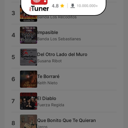
En Resumen
3
Banda Los Recoditos
Impasible
4
Banda Los Sebastianes
Del Otro Lado del Muro
5
Susana Ribot
Te Borraré
6
Keith Nieto
El Diablo
7
Fuerza Regida
Que Bonito Que Te Quieran
8
Jeros