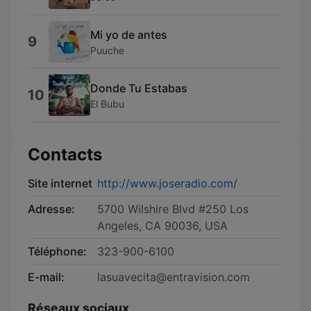
Mi yo de antes
9
Puuche
Donde Tu Estabas
10
El Bubu
Contacts
Site internet
http://www.joseradio.com/
Adresse:
5700 Wilshire Blvd #250 Los
Angeles, CA 90036, USA
Téléphone:
323-900-6100
E-mail:
lasuavecita@entravision.com
Réseaux sociaux