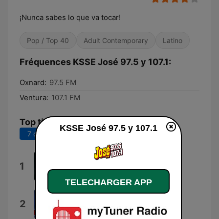
¡Nunca sabes lo que va tocar!
Pop / Top 40
Adult Contemporary
Latino
Fréquences KSSE José 97.5 y 107.1:
Oxnard:
97.5 FM
Ventura:
107.1 FM
Top titres
KSSE José 97.5 y 107.1
7 derniers jours
30 derniers jours
Aunque Me Duela
1
Banda Coyula
TELECHARGER APP
Te Soñé
2
El Coyote y Su Banda Tierra Santa