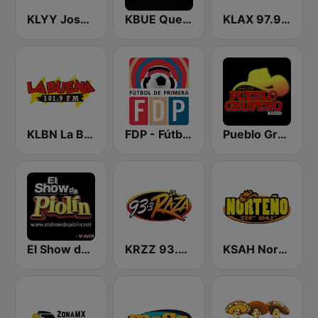
KLYY José 97.5 y 107.1
KBUE Que Buena 105.5 / 94.3 FM (US Only)
KLAX 97.9 La Raza FM
KLBN La Buena 101.9 FM
FDP - Fútbol de Primera
Pueblo Grupero Radio
El Show de Piolín
KRZZ 93.3 La Raza FM
KSAH Norteño 720 y 104.1