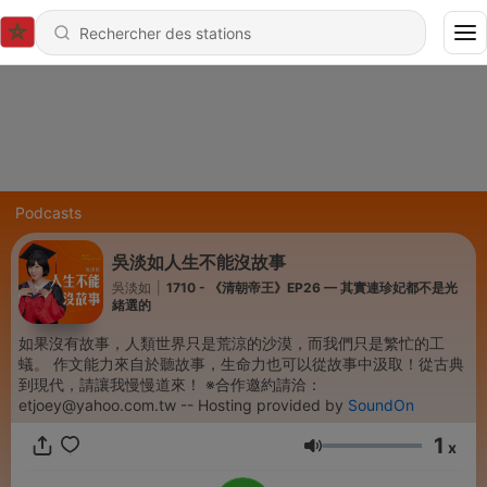
Podcasts
吳淡如人生不能沒故事
吳淡如
|
1710 - 《清朝帝王》EP26 — 其實連珍妃都不是光
緒選的
如果沒有故事，人類世界只是荒涼的沙漠，而我們只是繁忙的工
蟻。 作文能力來自於聽故事，生命力也可以從故事中汲取！從古典
到現代，請讓我慢慢道來！ ※合作邀約請洽：
etjoey@yahoo.com.tw -- Hosting provided by
SoundOn
1
x
Volume