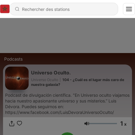
Podcasts
Universo Oculto.
Universo Oculto
|
104 - ¿Cuál es el lugar más caro de
nuestra galaxia?
Podcast de divulgación científica. "En Universo oculto viajamos
hacia nuestro apasionante universo y sus misterios.” Luis
Dévora. Puedes seguirnos en:
https://www.facebook.com/LuisDevoraUniversoOculto/
1
x
Volume