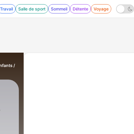
Travail
Salle de sport
Sommeil
Détente
Voyage
nfants /
res