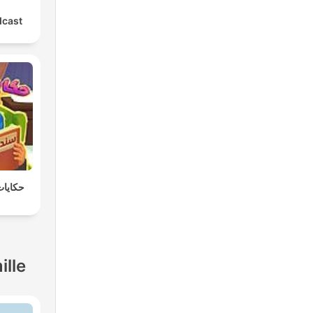
dcast
حكايات
ille