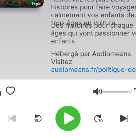
en voiture pour
histoires pour faire voyage
enfants / En
calmement vos enfants de
tous âges en voiture.
Des histoires pour chaque
voiture
âges qui vont passionner 
enfants.
Hébergé par Audiomeans.
Visitez
audiomeans.fr/politique-de
confidentialite
pour plus
d'informations.
Volume