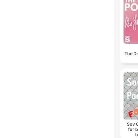
The Dr
Sov 
for 
h