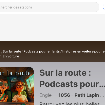
Sur la route : Podcasts pour enfants / histoires en voiture pour e
En voiture
Sur la route :
Podcasts pour
enfants / histoi
Engle
|
1056 - Petit Lapin part en colonie de vacances
Retrouvez les plus belles