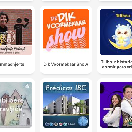
engekanten
Tilibou: históri
mmashjerte
Dik Voormekaar Show
dormir para cr