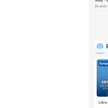
-
1052
05 août
Libre