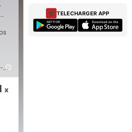
r
TELECHARGER APP
vos
-
1
x