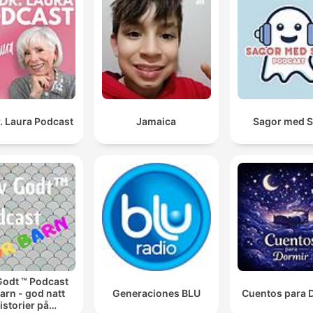
. Laura Podcast
Jamaica
Sagor med 
Godt ™ Podcast
barn - god natt
Generaciones BLU
Cuentos para 
istorier på