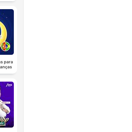
as para
ianças