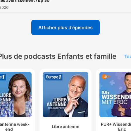
Les avertissement / Ep 30
 2026
Afficher plus d'épisodes
Plus de podcasts Enfants et famille
Tou
 antenne week-
PUR+ Wissendr
Libre antenne
end
Eric