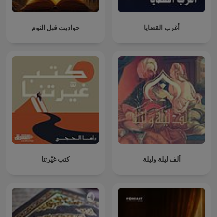
حواديت قبل النوم
أغرب القضايا
كتب غيّرتنا
ألف ليلة وليلة