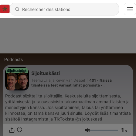
Podcasts
Sijoituskästi
Teemu Liila ja Kevin van Dessel
|
401 - Näissä
tilanteissa teet varmat rahat pörssistä -
arbitraasitilanteet ft. Jani Järvinen
Podcast sijoittajilta sijoittajille. Keskusteluita sijoittamisesta,
yrittämisestä ja talousasioista talousmaailman ammattilaisten ja
menestyjien kanssa. Jos sijoittaminen, talous tai yrittäminen
kiinnostaa, on tämä kanava juuri sinulle. Löydät lisää timanttista
sisältöä Instagramista ja TikTokista @sijoituskasti
1
x
Volume