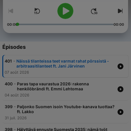
00:00
00:00
Épisodes
-
401
Näissä tilanteissa teet varmat rahat pörssistä -
arbitraasitilanteet ft. Jani Järvinen
07 août 2026
-
400
Paras tapa vaurastua 2026: rakenna
henkilöbrändi ft. Emmi Lehtomaa
04 août 2026
-
399
Paljonko Suomen isoin Youtube-kanava tuottaa?
ft. Lakko
31 juil. 2026
-
398
Hälyttävä ennuste Suomesta 2035: nämä työt