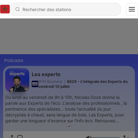
Podcasts
Les experts
BFM Business
|
6625 - L'intégrale des Experts du
vendredi 10 juillet
Du lundi au vendredi de 9h à 10h, Nicolas Doze donne la
parole aux Experts de l'éco. L'analyse des professionnels , la
pertinence des spécialistes... toute l'actualité du jour
décryptée à chaud, sans langue de bois. Les Experts, pour
garder une longueur d'avance sur l'info éco. Retrouvez
l’émission du lundi au vendredi et réécoutez la en podcast.
1