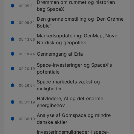
Drømmen om rummet og historien
00:05:21
bag SpaceX
Den grønne omstilling og 'Den Grønne
00:09:31
Boble'
Markedsopdatering: GenMap, Novo
00:13:06
Nordisk og geopolitik
Gennemgang af Eria
00:18:44
Space-investeringer og SpaceX's
00:20:19
potentiale
Space-markedets vækst og
00:26:54
muligheder
Halvledere, AI og det enorme
00:31:19
energibehov
Analyse af Gomspace og mindre
00:36:19
danske aktier
Investeringsmuligheder i space-