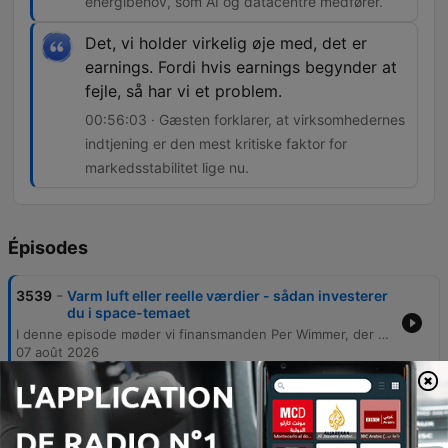
energibehov, som AI og datacentre medfører.
Det, vi holder virkelig øje med, det er
earnings. Fordi hvis earnings begynder at
fejle, så har vi et problem.
00:56:03 · Gæsten forklarer, at virksomhedernes
indtjening er den mest kritiske faktor for
markedsstabilitet lige nu.
Épisodes
-
3539
Varm luft eller reelle værdier - sådan investerer
du i space-temaet
I denne episode møder vi finansmanden Per Wimmer, der deler indsigter fra sin karriere i London inden for hedgefonde og private equity. Samtalen spænder bredt fra personlige drømme om rumrejser og SpaceX's enorme vækstpotentiale til de kritiske behov for energi og halvledere drevet af AI-revolutionen. Der kastes også lys over markedsbevægelser i selskaber som Novo Nordisk og GenMap, samt betydningen af geopolitisk stabilitet for oliepriser og europæisk teknologisk uafhængighed. Wimmer reflekterer over vigtigheden af kommerciel bæredygtighed og opretholder en bullish holdning til markedet, drevet af stærke virksomhedsindtjeninger trods bekymringer om markedskoncentration.
07 août 2026
-
3538
Investeringsmuligheder i solens rige - for
tidligt eller for sent at hoppe på japanske
aktier?
Denne episode gennemgår de nuværende markedsforhold med et særligt fokus på usikkerheden omkring AI-investeringer, herunder risikoen for overkapacitet i datacentre og de økonomiske udfordringer ved stigende hardwareomkostninger. Vi ser nærmere på volatiliteten i tech-aktier og betydningen af chip-priser. Derudover analyseres den japanske økonomi, hvor vi diskuterer historiske udfordringer, demografi, valutarisikoen forbundet med den svage yen samt de geopolitiske dynamikker mellem USA, Japan og Kina. Episoden berører desuden det danske marked med fokus på Pandora, samt de nye dynamikker i guld- og sølvpriserne.