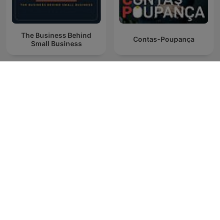
The Business Behind
Contas-Poupança
Small Business
RICARDO BARRERA
Hatalmas Arcok