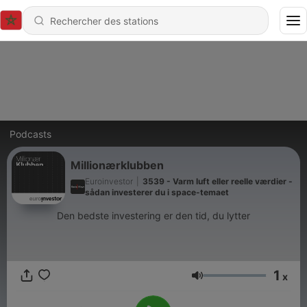
Podcasts
Millionærklubben
Euroinvestor
|
3539 - Varm luft eller reelle værdier -
sådan investerer du i space-temaet
Den bedste investering er den tid, du lytter
1
x
Volume