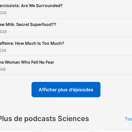
arcissists: Are We Surrounded?
2026
aw Milk: Secret Superfood??
2026
affeine: How Much Is Too Much?
2026
he Woman Who Felt No Fear
2026
Afficher plus d'épisodes
Plus de podcasts Sciences
Tou