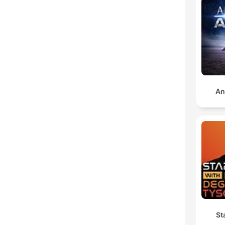
An
St