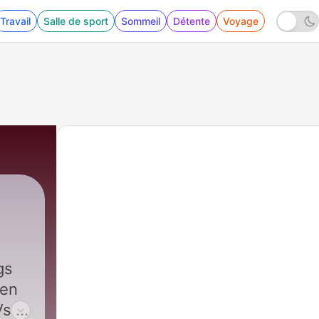
Travail
Salle de sport
Sommeil
Détente
Voyage
gs
hen
s is