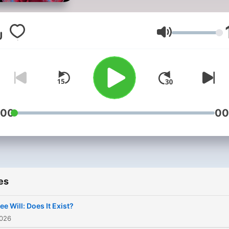
the show from Spotify Stu
that finds out what’s fact,
what’s not, and what’s
Volume
somewhere in between. W
the hard work of sifting
through all the science so 
don't have to and cover
everything from 5G and A
:00
00
to Fluoride and Fasting Die
es
ee Will: Does It Exist?
2026