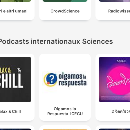
i e altri umani
CrowdScience
Radiowiss
Podcasts internationaux Sciences
Oigamos la
elax & Chill
2 จิตตวิเว
Respuesta-ICECU