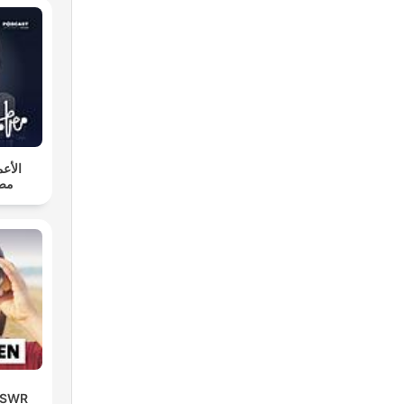
الأع.
مص
| SWR