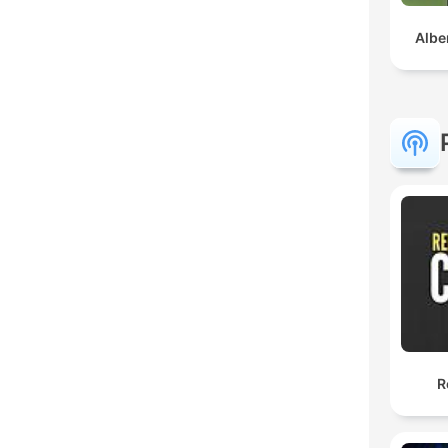
Alber
R