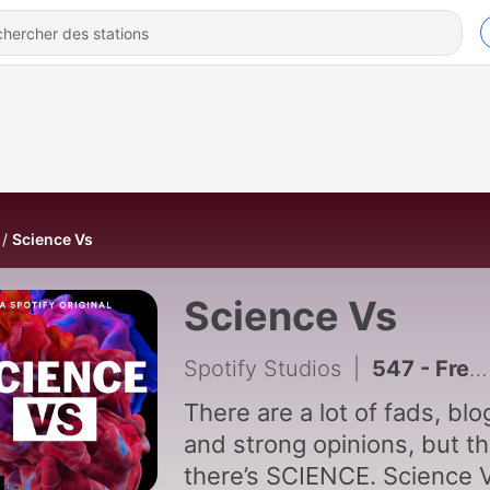
Science Vs
Science Vs
Spotify Studios
|
547 - Free Will: Does It Exist?
There are a lot of fads, blo
and strong opinions, but t
there’s SCIENCE. Science V