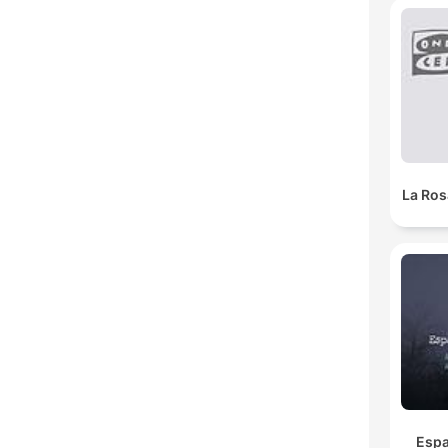
La Ros
Espa