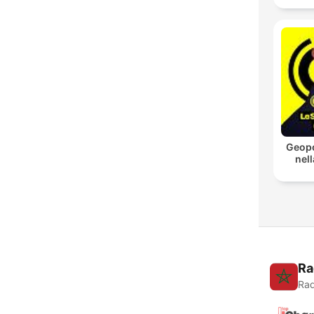
Geopo
nell
Ra
Rad