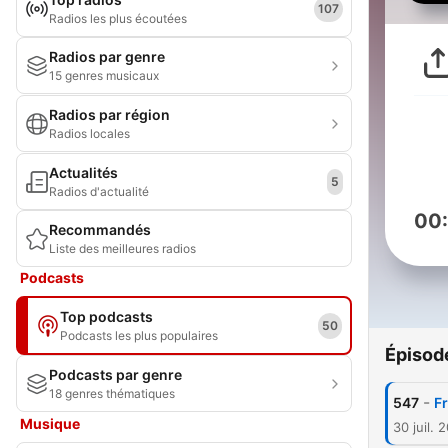
107
Radios les plus écoutées
Radios par genre
15 genres musicaux
Radios par région
Radios locales
Actualités
5
Radios d'actualité
00
Recommandés
Liste des meilleures radios
Podcasts
Top podcasts
50
Podcasts les plus populaires
Épisod
Podcasts par genre
18 genres thématiques
-
547
Fr
Musique
30 juil. 