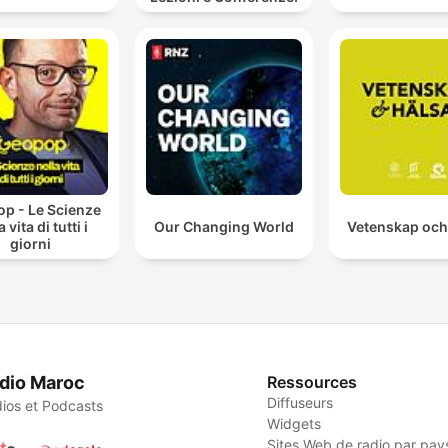
p - Le Scienze
a vita di tutti i
Our Changing World
Vetenskap och
giorni
dio Maroc
Ressources
Diffuseurs
ios et Podcasts
Widgets
Sites Web de radio par pay