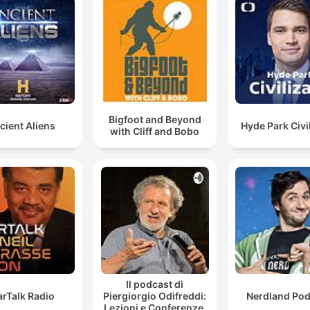
Bigfoot and Beyond
cient Aliens
Hyde Park Civi
with Cliff and Bobo
Il podcast di
arTalk Radio
Piergiorgio Odifreddi:
Nerdland Pod
Lezioni e Conferenze.