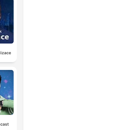
lizace
cast