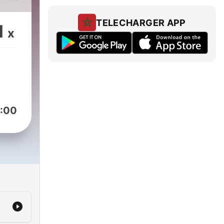
dios
TELECHARGER APP
1
x
e do
you
DHD,
:00
ts.