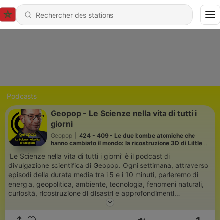
Podcasts
Geopop - Le Scienze nella vita di tutti i
giorni
Geopop
|
424 - 409 - Le due bombe atomiche che
hanno cambiato il mondo: la ricostruzione 3D di Little
Boy e Fat Man
'Le Scienze nella vita di tutti i giorni’ è il podcast di
divulgazione scientifica di Geopop. Ogni settimana, attraverso
episodi della durata media tra i 5 e i 10 minuti, parleremo di
energia, geopolitica, ambiente, tecnologia, fenomeni naturali,
curiosità, ricostruzione di disastri e approfondimenti
sull’attualità. Tutti temi legati, in un modo o nell'altro, alla nostra
quotidianità - perché sì, le scienze sono nella vita di tutti i