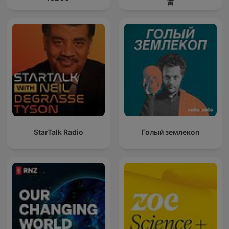
富
StarTalk Radio
Голый землекоп