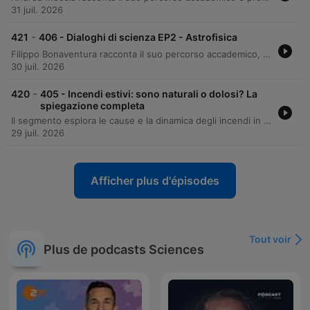
31 juil. 2026
-
421
406 - Dialoghi di scienza EP2 - Astrofisica
Filippo Bonaventura racconta il suo percorso accademico, dalla passione infantile per l'astronomia alla scelta di deviare dalla ricerca pura verso la divulgazione scientifica. L'intervista esplora le differenze tra astronomia e astrofisica, il ruolo della matematica come linguaggio universale e l'importanza dello storytelling per rendere accessibili concetti complessi. Il dialogo approfondisce inoltre le applicazioni pratiche della fisica nel mondo reale e riflette sulla bellezza intrinseca delle equazioni scientifiche. Attraverso ricordi formativi, come l'incontro con Margherita Hack, emerge il valore dell'unione tra rigore scientifico, impegno personale ed emotività.
30 juil. 2026
-
420
405 - Incendi estivi: sono naturali o dolosi? La
spiegazione completa
Il segmento esplora le cause e la dinamica degli incendi in Italia, evidenziando come quasi la totalità sia di origine umana. Vengono spiegati i fattori fisici che alimentano il fuoco, l'impatente ruolo della crisi climatica nel preparare il terreno e le diverse strategie utilizzate dai vigili del fuoco per contrastarli. L'analisi approfondisce la distinzione tra piromani e incendiari, smentendo il mito della speculazione edilizia come principale motore del dolo. L'autore spiega che la maggior parte degli incendi è causata dall'uomo, sia per dolo (spesso per scopi agricoli o lavorativi) che per colpa, osservando un trend generale in decrescita grazie alle leggi vigenti.
29 juil. 2026
Afficher plus d'épisodes
Tout voir
Plus de podcasts Sciences