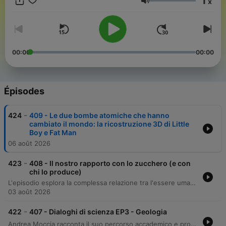
1
x
giorni! Geopop è un canale presente su tutti i social, con oltre
Volume
15 milioni di follower, il cui obiettivo principale è stimolare la
curiosità e la passione per la conoscenza. Benvenuti a bordo!
00:00
00:00
Épisodes
-
424
409 - Le due bombe atomiche che hanno
cambiato il mondo: la ricostruzione 3D di Little
Boy e Fat Man
06 août 2026
-
423
408 - Il nostro rapporto con lo zucchero (e con
chi lo produce)
L'episodio esplora la complessa relazione tra l'essere umano e lo zucchero, analizzando la transizione storica da bene di lusso a prodotto industriale onnipresente. Attraverso una lente scientifica e sociale, il podcast esamina le strategie di lobbying dell'industria che hanno influenzato la percezione della salute pubblica e discute la distinzione fondamentale tra zuccheri naturali e zuccheri liberi. L'analisi si concentra sull'importanza delle quantità, sulle implicazioni sanitarie legate al diabete di tipo 2 e su come l'ambiente alimentare moderno sia progettato per massimizzare il consumo attraverso strategie di marketing e packaging.
03 août 2026
-
422
407 - Dialoghi di scienza EP3 - Geologia
Andrea Moccia racconta il suo percorso accademico e professionale, dalla scoperta della geologia e dei meccanismi naturali che portano i diamanti in superficie, alla sua esperienza internazionale come geologo delle risorse. L'episodio esplora la transizione decisiva dall'industria alla creazione di Geopop, descrivendo come un hobby si sia trasformato in una startup strutturata grazie al supporto editoriale e all'importanza del lavoro di squadra.