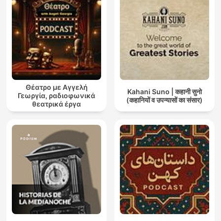
Θέατρο με Αγγελή
Kahani Suno | कहानी सुनो
Γεωργία, ραδιοφωνικά
(कहानियों व उपन्यासों का संसार)
θεατρικά έργα