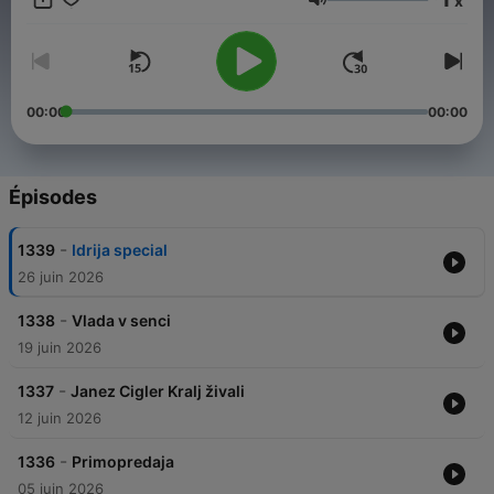
x
Volume
00:00
00:00
Épisodes
-
1339
Idrija special
26 juin 2026
-
1338
Vlada v senci
19 juin 2026
-
1337
Janez Cigler Kralj živali
12 juin 2026
-
1336
Primopredaja
05 juin 2026