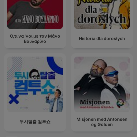
Ό,τι να 'ναι με τον Μάνο
Historia dla dorosłych
Βουλαρίνο
Misjonen med Antonsen
두시탈출 컬투쇼
og Golden