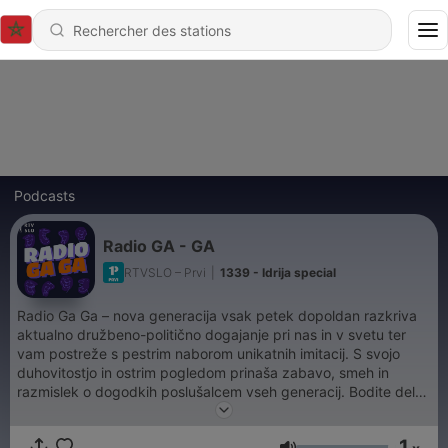
Podcasts
Radio GA - GA
RTVSLO – Prvi
|
1339 - Idrija special
Radio Ga Ga – nova generacija vsak petek dopoldan razkriva
aktualno družbeno-politično dogajanje pri nas in v svetu ter
vam postreže s pestrim naborom unikatnih imitacij. S svojo
duhovitostjo in ostrim pogledom prinaša zabavo, smeh in
razmislek o dogodkih poslušalcem vseh generacij. Bodite del
petkove zabave na Prvem.
1