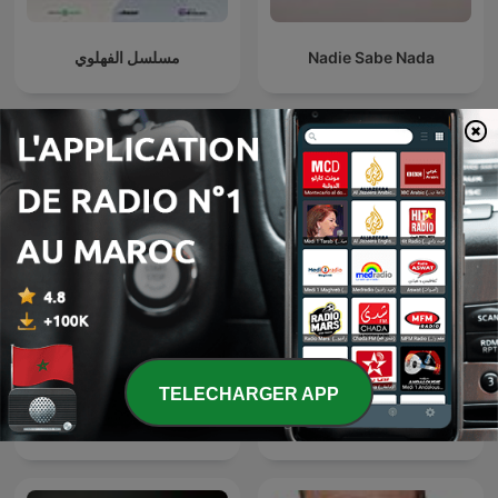
مسلسل الفهلوي
Nadie Sabe Nada
Podcasts internationaux Comédie
TELECHARGER APP
Panda Show - Sin Picante
El Despelote podcast