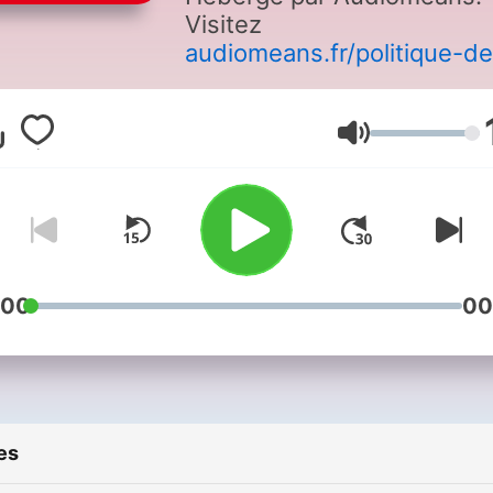
Visitez
audiomeans.fr/politique-de
confidentialite
pour plus
d'informations.
Volume
:00
00
es