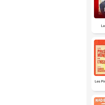
La
Les P