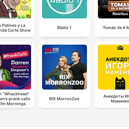
s Patines y La
Rádió 1
Tomás Va A M
nda Corte Show
n “Whackhead”
Анекдоты И
n’s prank calls
RIX MorronZoo
Маменк
Kfm Mornings