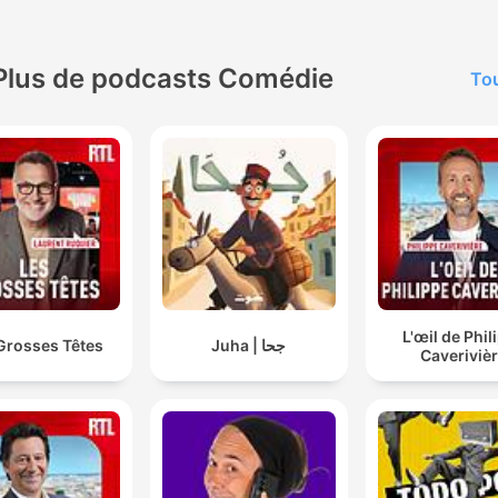
Plus de podcasts Comédie
Tou
L'œil de Phil
Grosses Têtes
Juha | جحا
Caveriviè