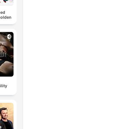
med
Golden
lity