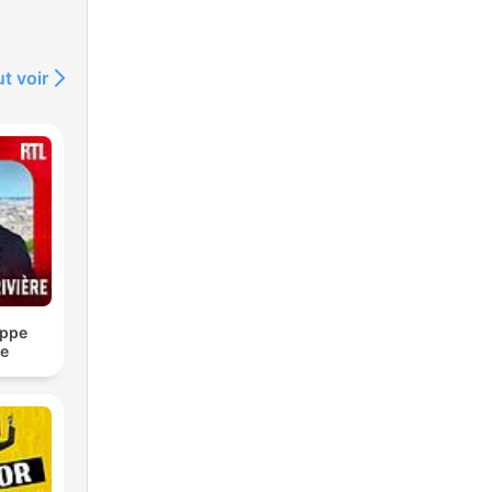
t voir
ippe
re