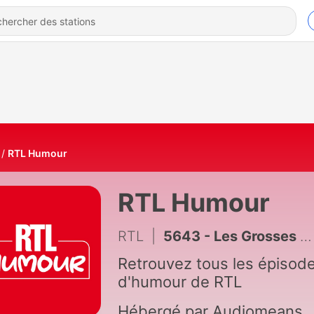
RTL Humour
RTL Humour
RTL
|
5643 - Les Grosses Têtes - L'INTÉGRALE - Le Best of de l'été du 6 août 2026
Retrouvez tous les épisod
d'humour de RTL
Hébergé par Audiomeans.