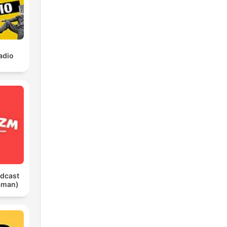
radio
dcast
aman)