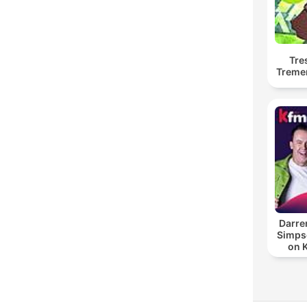
Tre
Treme
Darre
Simpso
on 