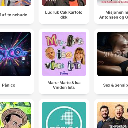
Ludruk Cak Kartolo
Misjonen 
í už to nebude
dkk
Antonsen og 
Marc-Marie & Isa
Pânico
Sex & Sensibi
Vinden Iets