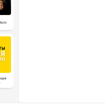
orir
горя
о