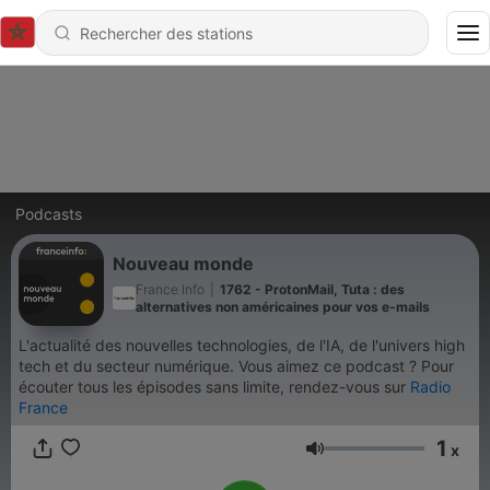
Podcasts
Nouveau monde
France Info
|
1762 - ProtonMail, Tuta : des
alternatives non américaines pour vos e-mails
L'actualité des nouvelles technologies, de l'IA, de l'univers high
tech et du secteur numérique. Vous aimez ce podcast ? Pour
écouter tous les épisodes sans limite, rendez-vous sur
Radio
France
1
x
Volume