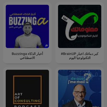
#BrainUP كبر دماغك اخبار
Buzzinga أخبار الذكاء
التكنولوجيا اليوم
الاصطناعي