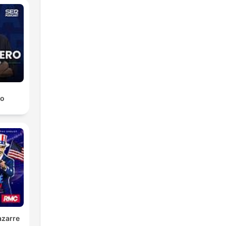
ro
azarre