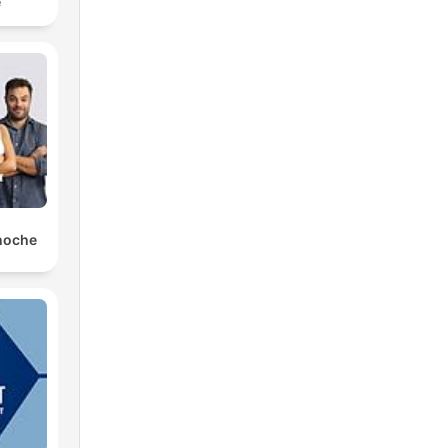
é
noche