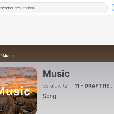
Music
Music
dsrulowitz
|
11 - DRAFT RECAP - PODCAST FINALE
Song