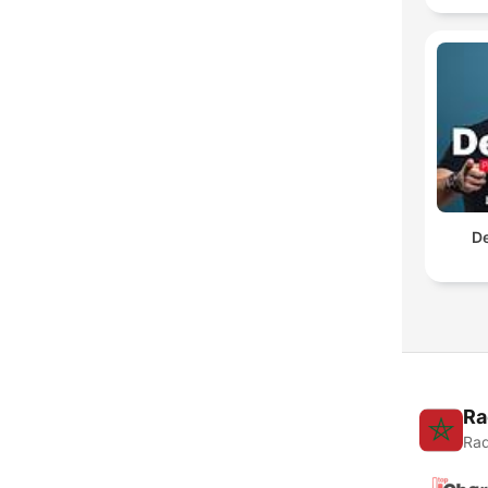
De
Ra
Rad