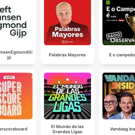
JansenEgmondGi
Palabras Mayores
E o campeão 
jp
El Mundo de las
erscoreboard
Vandaag Ins
Grandes Ligas