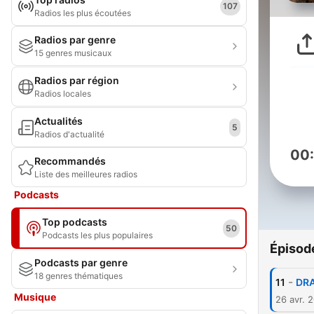
107
Radios les plus écoutées
Radios par genre
15 genres musicaux
Radios par région
Radios locales
Actualités
5
Radios d'actualité
00
Recommandés
Liste des meilleures radios
Podcasts
Top podcasts
50
Podcasts les plus populaires
Épisod
Podcasts par genre
18 genres thématiques
-
11
DRA
Musique
26 avr. 