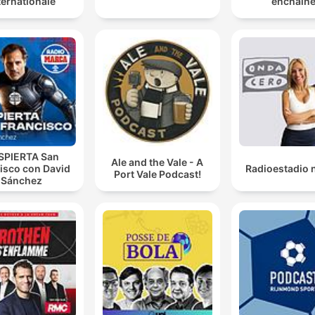
ternationale
enchaîn
SPIERTA San
Ale and the Vale - A
isco con David
Radioestadio 
Port Vale Podcast!
Sánchez