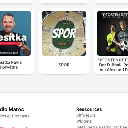
"PFOSTEN RETT
sítka Pavla
SPOR
Der Fußball-P
Horvátha
mit Alex und 
dio Maroc
Ressources
Diffuseurs
ios et Podcasts
Widgets
Sites Web de radio par pay