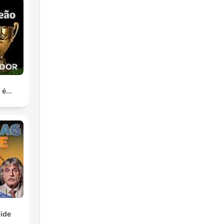
é...
ide