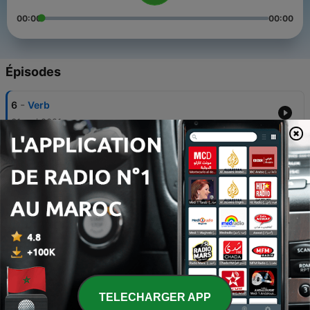
00:00
00:00
Épisodes
-
6
Verb
31 mai 2021
-
5
गौतम बुध्द
24 mai 2021
-
4
अरब व तुर्क का आक्रमण ।
24 mai 2021
-
3
मराठा वशं
24 mai 2021
-
2
इतिहास कि रोचक जानकारिया।
TELECHARGER APP
21 mai 2021