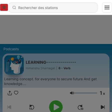
Podcasts
LEARNING---------------
Himanshu Sharnagat
|
6 - Verb
Learning concept. for everyone to secure future And get
knowledge....
1
x
Volume