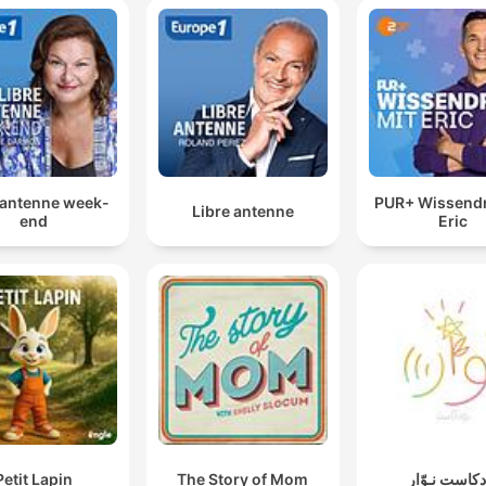
 antenne week-
PUR+ Wissendr
Libre antenne
end
Eric
Petit Lapin
The Story of Mom
دكاست نـوّار