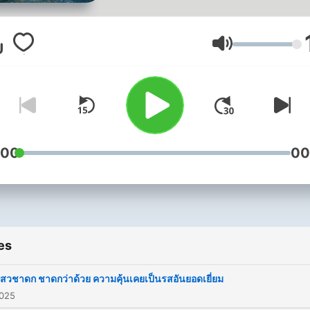
คนดีทุกคน แต่เพราะไม่มีต้น
ดีๆ เป็นแบบอย่าง จึงต่างคิดห
มาตรฐานทำความดี ต่างๆ กันไ
Volume
พอมีปัญญาก็ทำดีถูกวิธีได้สั่งส
ความดีเป็นบารมี ไม่เสียทีที่ได้
มาเป็นคน แต่ที่มีปัญญาน้อย เ
ผิดเป็นชอบก็หลงทาง ขาดทุน
ชาติหนึ่ง ด้วยเหตุนี้เราจึงควร
:00
00
ศึกษาต้นแบบการทำความดีจ
"ชาดก" เพื่อเป็นแบบอย่าง ใน
ศึกษาปลูกฝังศีลธรรมผ่านเรื่อ
ของบรมครูผู้เป็นต้นแบบคือพ
es
สัมมาสัมพุทธเจ้าเมื่อครั้งท่าน
พระโพธิสัตว์ ในเรื่องราวขอ
กสวชาดก ชาดกว่าด้วย ความคุ้นเคยเป็นรสอันยอดเยี่ยม
2025