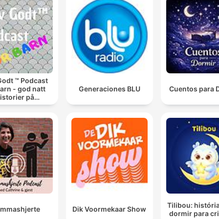
Godt ™ Podcast
barn - god natt
Generaciones BLU
Cuentos para 
istorier på
engekanten
Tilibou: históri
mmashjerte
Dik Voormekaar Show
dormir para cr