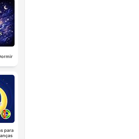
Dormir
as para
ianças