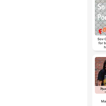
Sov 
for 
h
s
Ma