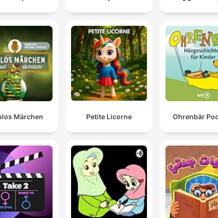
nlos Märchen
Petite Licorne
Ohrenbär Po