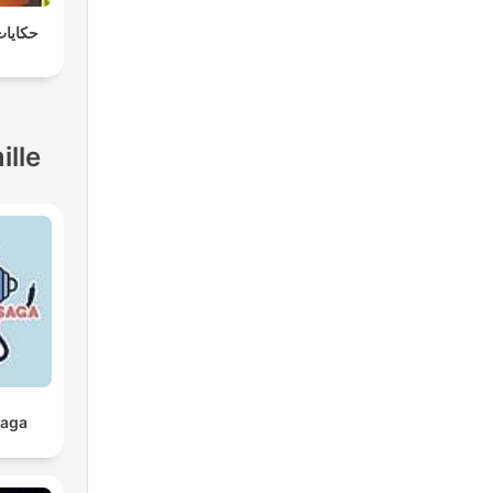
حكايات
ille
Saga