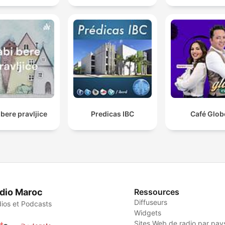
 bere pravljice
Predicas IBC
Café Glob
dio Maroc
Ressources
Diffuseurs
ios et Podcasts
Widgets
Sites Web de radio par pay