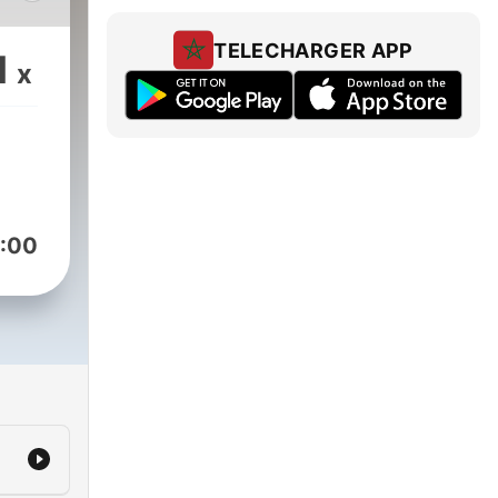
แบบ
า
TELECHARGER APP
1
x
ป ที่
ม
เกิด
ห็น
ไป
:00
าก
การ
งราว
ระ
เป็น
งชาดก