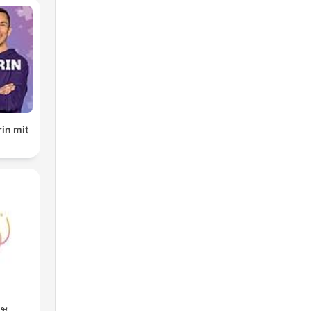
in mit
بو