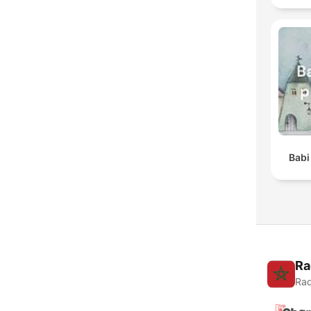
Babi
Ra
Rad