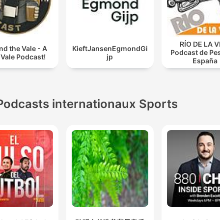
RÍO DE LA V
nd the Vale - A
KieftJansenEgmondGi
Podcast de Pe
 Vale Podcast!
jp
España
Podcasts internationaux Sports