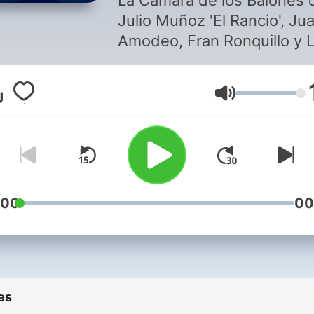
La Cámara de los Balones 
Julio Muñoz 'El Rancio', Ju
Amodeo, Fran Ronquillo y L
Márquez
Volume
:00
00
es