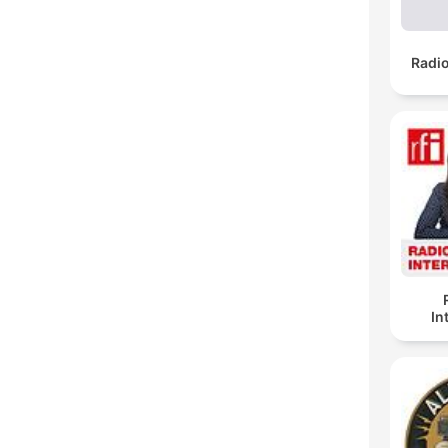
Radi
In