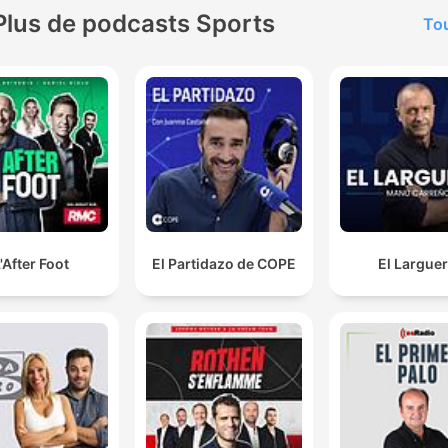
Plus de podcasts Sports
Tou
'After Foot
El Partidazo de COPE
El Largue