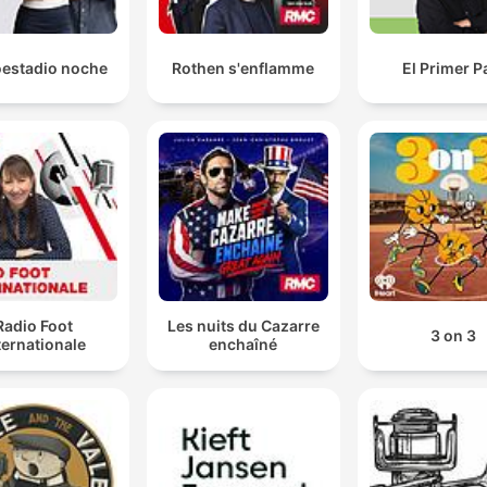
oestadio noche
Rothen s'enflamme
El Primer P
Radio Foot
Les nuits du Cazarre
3 on 3
ternationale
enchaîné