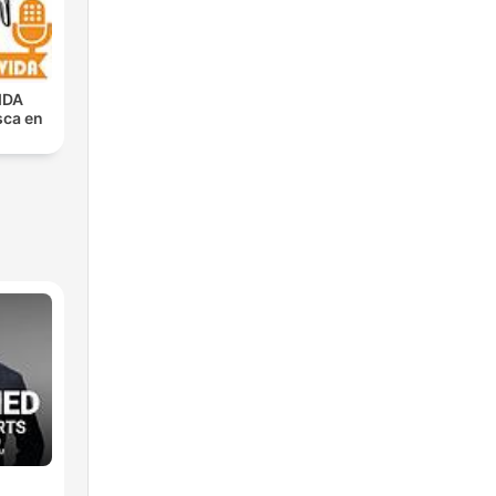
IDA
sca en