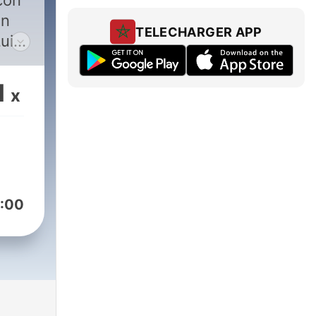
con
an
TELECHARGER APP
uis
1
x
:00