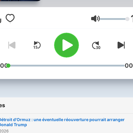
France 24 décryptent un g
thème de l’actualité
économique en France et 
Volume
l’étranger.
:00
00
es
Détroit d'Ormuz : une éventuelle réouverture pourrait arranger
Donald Trump
 2026