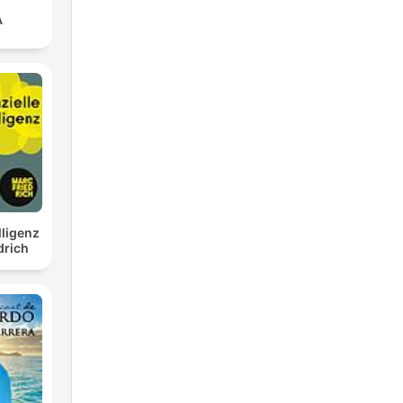
A
lligenz
drich