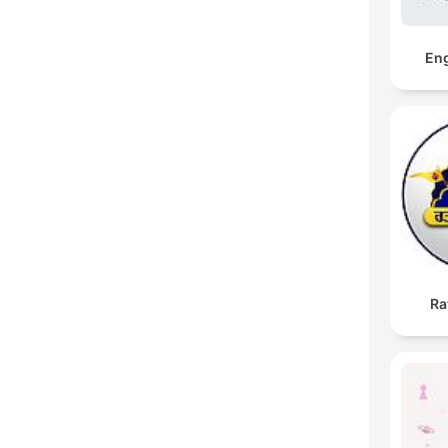
En
Ra