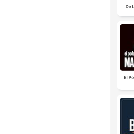
De 
El P