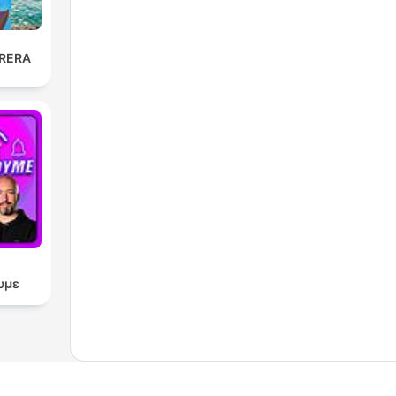
RERA
υμε