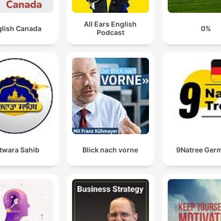
All Ears English
glish Canada
0%
Podcast
twara Sahib
Blick nach vorne
9Natree Ger