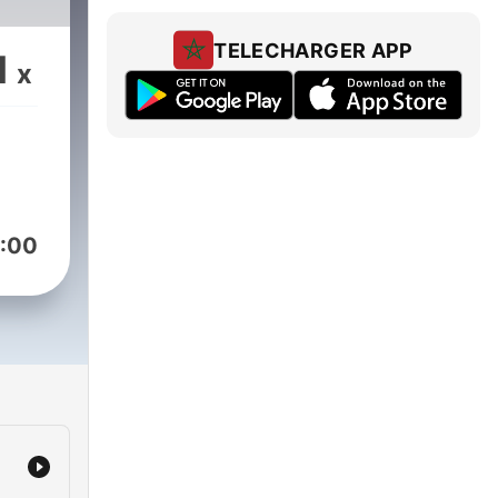
rand
TELECHARGER APP
1
à
x
:00