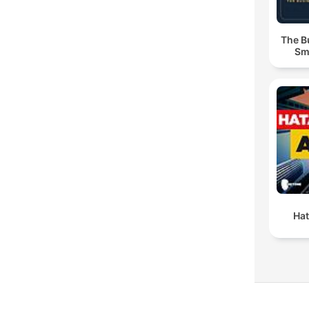
The B
Sm
Hat