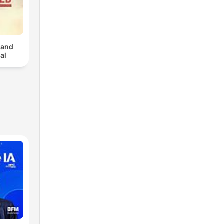
 and
al