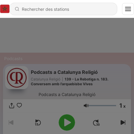
Podcasts
Podcasts a Catalunya Religió
Catalunya Religió
|
139 - La Rebotiga n. 183.
Conversem amb l’arquebisbe Vives
Podcasts a Catalunya Religió
1
x
Volume