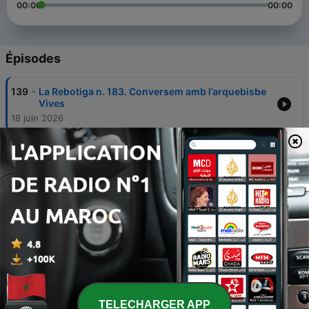
00:00
00:00
Épisodes
-
139
La Rebotiga n. 183. Conversem amb l’arquebisbe
Vives
18 juin 2026
-
138
La Rebotiga n. 182. El Papa a Catalunya
11 juin 2026
-
137
La Rebotiga n. 181. Parlem amb Ramon Piqué
sobre 'Alça la Mirada'
04 juin 2026
-
136
La Rebotiga n. 180. La visita del Papa, parlem amb
el bisbe Abadías
20 mai 2026
-
135
La Rebotiga n. 179. Mare de Déu de la Cabeza
TELECHARGER APP