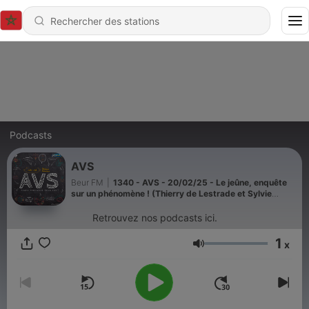
Podcasts
AVS
Beur FM
|
1340 - AVS - 20/02/25 - Le jeûne, enquête
sur un phénomène ! (Thierry de Lestrade et Sylvie
Gilman)
Retrouvez nos podcasts ici.
1
x
Volume