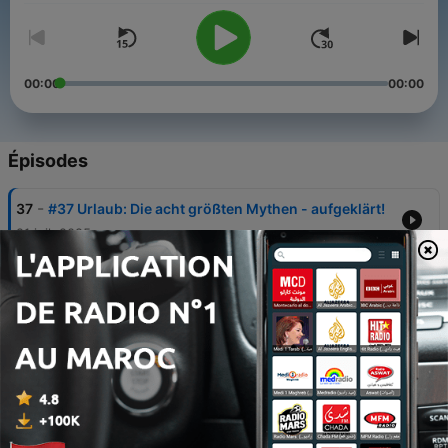
00:00
00:00
Épisodes
-
37
#37 Urlaub: Die acht größten Mythen - aufgeklärt!
21 juil. 2025
-
36
#36 Krank wegen Tattoo-Entzündung:
Pflegehilfskraft will Lohnfortzahlung
06 juil. 2025
-
35
#35 Probezeitkündigung trotz vorheriger Zusage
- ist das rechtlich zulässig?
22 juin 2025
-
34
#34 Schwangere versäumt Klagefrist: Ist der
Kündigungsschutz dahin?