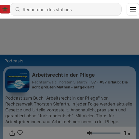
Podcasts
Arbeitsrecht in der Pflege
Rechtsanwalt Thorsten Siefarth
|
37 - #37 Urlaub: Die
acht größten Mythen - aufgeklärt!
Podcast zum Buch "Arbeitsrecht in der Pflege" von
Rechtsanwalt Thorsten Siefarth. In jeder Folge werden aktuelle
Gesetze und Urteile vorgestellt. Anschaulich, praxisnah und
garantiert ohne "Juristendeutsch". Mit vielen Tipps für
Arbeitgeber:innen und Arbeitnehmer:innen in der Pflege.
1
x
Volume