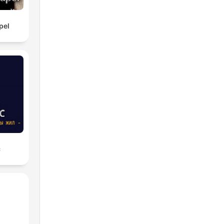
pel
с