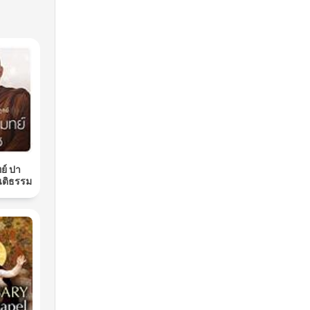
ย์ ปา
นติธรรม