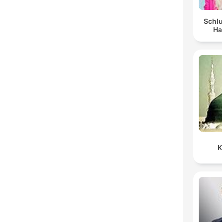
Schlu
Ha
K