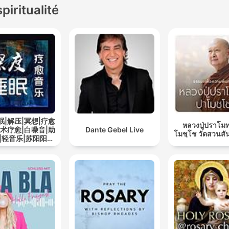
spiritualité
眠|解压|冥想|疗愈
หลวงปู่ปราโมท
艺术疗愈|白噪音|助
Dante Gebel Live
โมชฺโช วัดสวนสั
|轻音乐|苏阳阳频
道