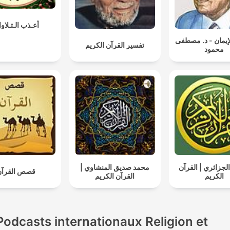
أعـذب الـتـلاو
لإيمان - د. مصطفى
تفسير القرآن الكريم
محمود
لجزائري | القرآن
محمد صديق المنشاوي |
قصص القرآن
الكريم
القرآن الكريم
Podcasts internationaux Religion et