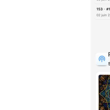
-
153
#1
02 juin 