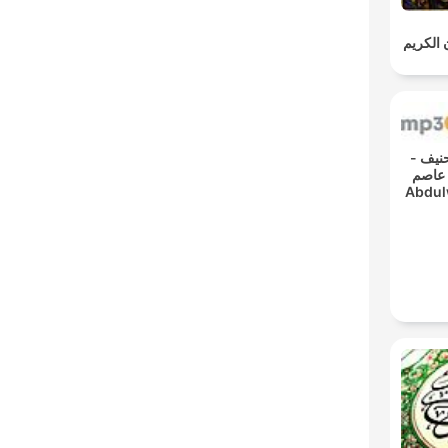
ن الكريم
دود حنيف
 عاصم
Abdul
- Re