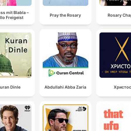
ss mit Blabla –
Pray the Rosary
Rosary Cha
llo Freigeist
uran Dinle
Abdullahi Abba Zaria
Христо