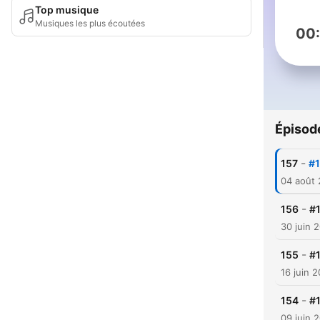
Top musique
Musiques les plus écoutées
00
Épisod
-
157
#1
04 août
-
156
#1
30 juin 
-
155
#
16 juin 
-
154
#1
09 juin 