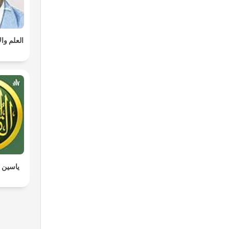
العلم وا
ياسين ا