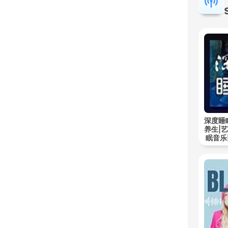
深度睡
养生|
眠音乐