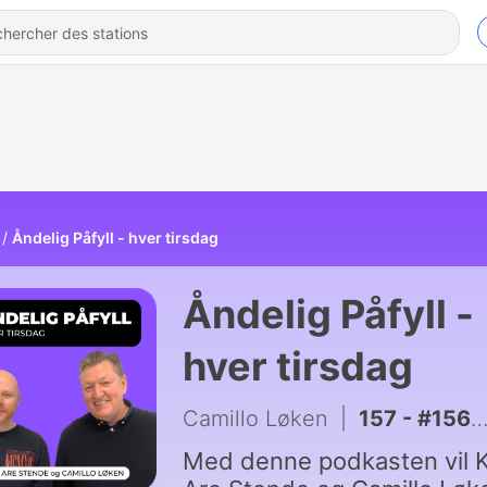
Åndelig Påfyll - hver tirsdag
Åndelig Påfyll -
hver tirsdag
Camillo Løken
|
157 - #156 - Spørsmål og svar
Med denne podkasten vil 