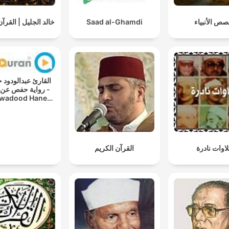
خالد الجليل | القرآ
Saad al-Ghamdi
ص الأنبياء
القارئ عبدالو -
رواية حفص عن -
wadood Haneef
wayat Hafs A'n
Assem
لاوات نادرة
القرآن الكريم