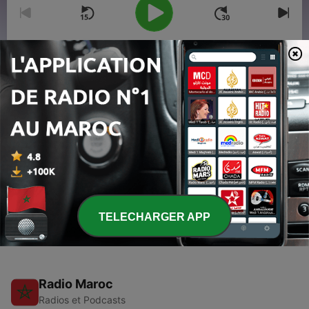
00:00
00:00
Épisodes
-
2
پادکست ارز دیجیتال کره ای تایم استپ Time Stope
21 nov. 2020
-
1
پادکست ارز دیجیتال کیو Q
18 nov. 2020
TELECHARGER APP
Radio Maroc
Radios et Podcasts