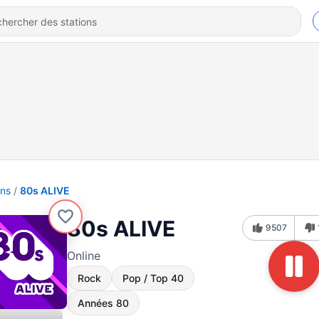
ons
80s ALIVE
80s ALIVE
9507
Online
Rock
Pop / Top 40
Années 80