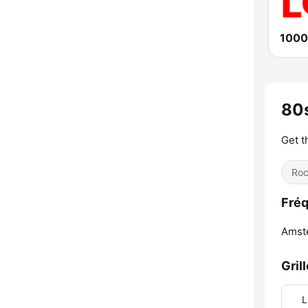
1000
80
Get t
Ro
Fréq
Amst
Gril
L