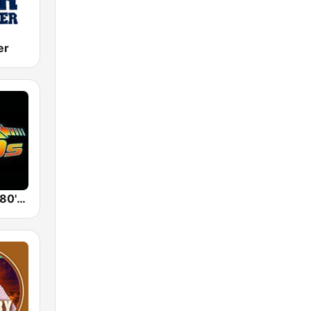
er
Back To The 80's Radio