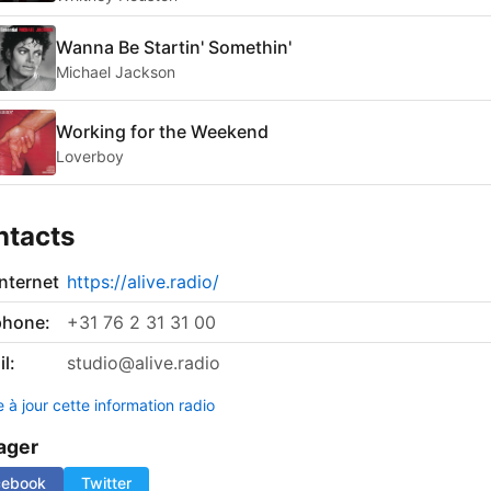
Wanna Be Startin' Somethin'
Michael Jackson
Working for the Weekend
Loverboy
ntacts
internet
https://alive.radio/
phone:
+31 76 2 31 31 00
l:
studio@alive.radio
 à jour cette information radio
ager
cebook
Twitter