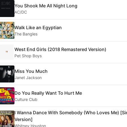
You Shook Me All Night Long
AC/DC
Walk Like an Egyptian
The Bangles
West End Girls (2018 Remastered Version)
Pet Shop Boys
Miss You Much
Janet Jackson
Do You Really Want To Hurt Me
Culture Club
I Wanna Dance With Somebody (Who Loves Me) [Si
Version]
Whitney Houston