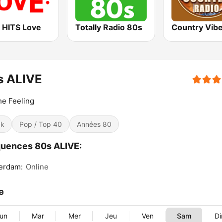
 HITS Love
Totally Radio 80s
Country Vib
s ALIVE
he Feeling
ck
Pop / Top 40
Années 80
uences 80s ALIVE:
erdam:
Online
le
un
Mar
Mer
Jeu
Ven
Sam
D