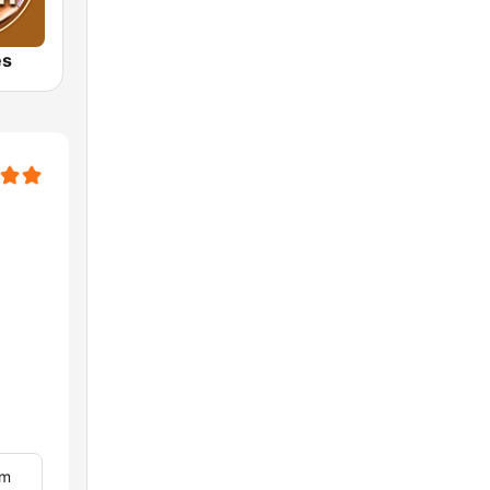
es
im