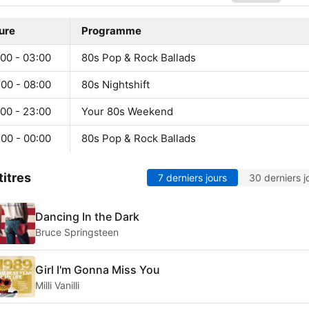
ure
Programme
:00 - 03:00
80s Pop & Rock Ballads
:00 - 08:00
80s Nightshift
:00 - 23:00
Your 80s Weekend
:00 - 00:00
80s Pop & Rock Ballads
titres
7 derniers jours
30 derniers j
Dancing In the Dark
Bruce Springsteen
Girl I'm Gonna Miss You
Milli Vanilli