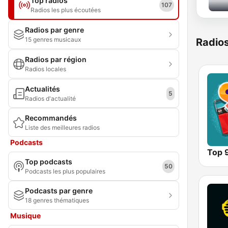
Top radios
107
Radios les plus écoutées
Radios par genre
15 genres musicaux
Radio
Radios par région
Radios locales
Actualités
5
Radios d'actualité
Recommandés
Liste des meilleures radios
Podcasts
Top 
Top podcasts
50
Podcasts les plus populaires
Podcasts par genre
18 genres thématiques
Musique