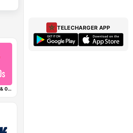
TELECHARGER APP
Qmusic 90's & 00's