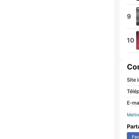
9
10
Co
Site 
Télé
E-mai
Mettre
Part
Fa