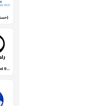
Husna FM (حسنى)
Radio Al-Balad 92.5 (راديو البلد)