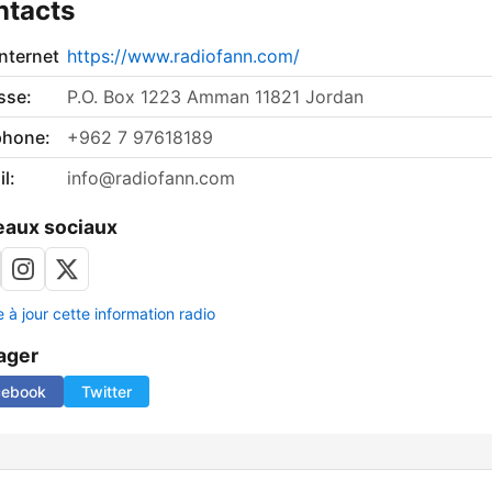
ntacts
internet
https://www.radiofann.com/
sse:
P.O. Box 1223 Amman 11821 Jordan
phone:
+962 7 97618189
l:
info@radiofann.com
aux sociaux
 à jour cette information radio
ager
cebook
Twitter