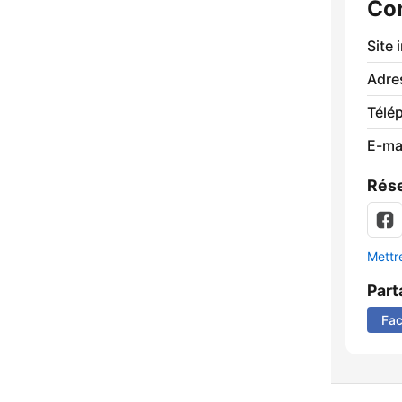
Co
Site 
Adre
Télé
E-mai
Rése
Mettre
Part
Fa