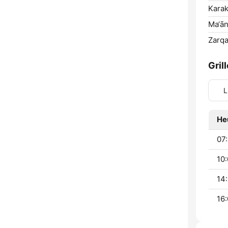
Karak
Ma‘ān
Zarqa
Gril
L
He
07:
10:
14:
16: