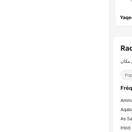
 مكان
Pop
Amma
Aqab
As Sa
Irbid: