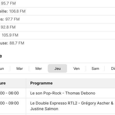
95.7 FM
ille:
106.8 FM
s:
97.7 FM
92.8 FM
:
105.9 FM
use:
88.7 FM
le
un
Mar
Mer
Jeu
Ven
Sam
D
ure
Programme
00 - 06:00
Le son Pop-Rock - Thomas Debono
00 - 09:00
Le Double Expresso RTL2 - Grégory Ascher &
Justine Salmon