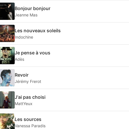
Bonjour bonjour
Jeanne Mas
Les nouveaux soleils
Indochine
Je pense à vous
Adès
Revoir
Jérémy Frerot
J'ai pas choisi
MattYeux
Les sources
Vanessa Paradis