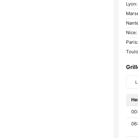
Lyon:
Marse
Nante
Nice:
Paris
Toulo
Gril
L
He
00:
06: