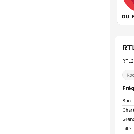
OUI 
RT
RTL2,
Ro
Fréq
Bord
Chart
Greno
Lille: