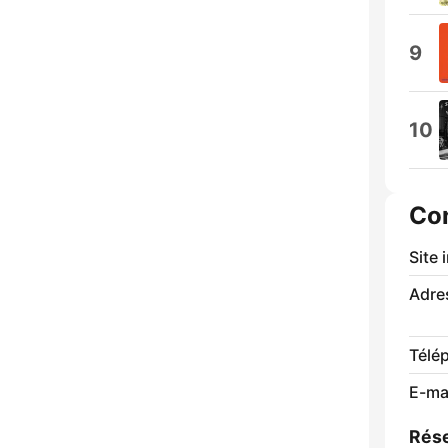
9
10
Co
Site 
Adre
Télé
E-mai
Rése