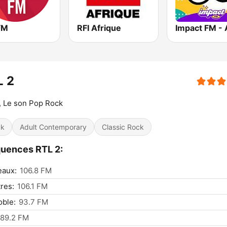
FM
RFI Afrique
L 2
 Le son Pop Rock
ck
Adult Contemporary
Classic Rock
uences RTL 2:
eaux:
106.8 FM
res:
106.1 FM
ble:
93.7 FM
89.2 FM