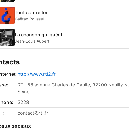
Tout contre toi
Gaëtan Roussel
La chanson qui guérit
Jean-Louis Aubert
ntacts
internet
http://www.rtl2.fr
sse:
RTL 56 avenue Charles de Gaulle, 92200 Neuilly-su
Seine
phone:
3228
l:
contact@rtl.fr
aux sociaux