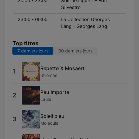
20:00 - 23:00
Soir de Ligue 1 - Éric
Silvestro
23:00 - 00:00
La Collection Georges
Lang - Georges Lang
Top titres
7 derniers jours
30 derniers jours
Repetto X Mosaert
1
Stromae
Peu Importe
2
Laule
Soleil bleu
3
Molécule