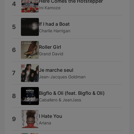
Here Comes the Hotstepper
4
Ini Kamoze
If I had a Boat
5
Charlie Harrigan
Roller Girl
6
Grand David
Je marche seul
7
Jean-Jacques Goldman
Bigflo & Oli (feat. Bigflo & Oli)
8
Caballero & JeanJass
I Hate You
9
Ariana