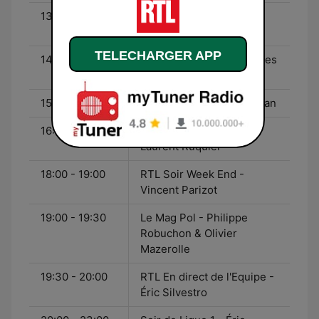
13:30 - 14:00
On refait la télé - Eric
Dussart & Jade
TELECHARGER APP
14:00 - 15:00
L'heure du crime - Jacques
Pradel
15:00 - 16:00
100% Live - Éric Jean-Jean
16:00 - 18:00
Les Grosses Têtes -
Laurent Ruquier
18:00 - 19:00
RTL Soir Week End -
Vincent Parizot
19:00 - 19:30
Le Mag Pol - Philippe
Robuchon & Olivier
Mazerolle
19:30 - 20:00
RTL En direct de l'Equipe -
Éric Silvestro