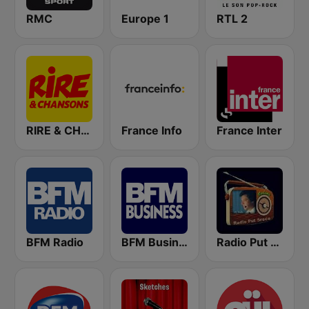
RMC
Europe 1
RTL 2
RIRE & CHANSONS
France Info
France Inter
BFM Radio
BFM Business 100.8 FM
Radio Put Sreće