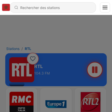
Stations
RTL
RTL
104.3 FM