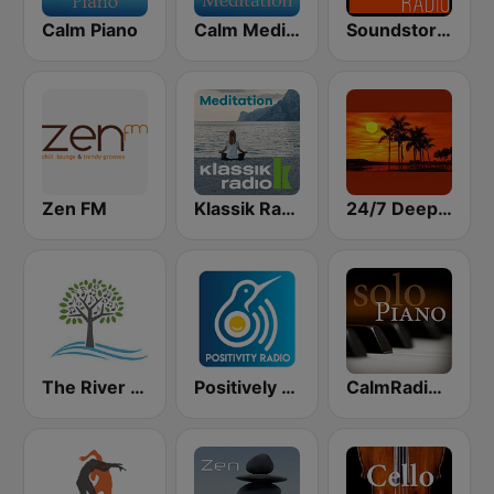
Calm Piano
Calm Meditation
Soundstorm - Relax and Chillout
Zen FM
Klassik Radio Meditation
24/7 Deep Sleep Music Relaxing Music Insomnia Sleep Relaxing Music Study Sleep Meditation
The River of Calm
Positively Meditation
CalmRadio.com - Solo Piano