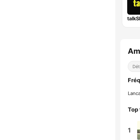
talk
Amb
Dét
Fréq
Lanca
Top 
1