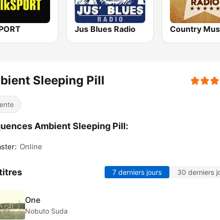
SPORT
Jus Blues Radio
ient Sleeping Pill
ente
uences Ambient Sleeping Pill:
ster:
Online
titres
7 derniers jours
30 derniers j
One
Nobuto Suda