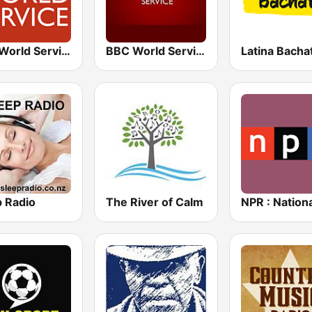
BBC World Service
BBC World Service
Latina Bacha
p Radio
The River of Calm