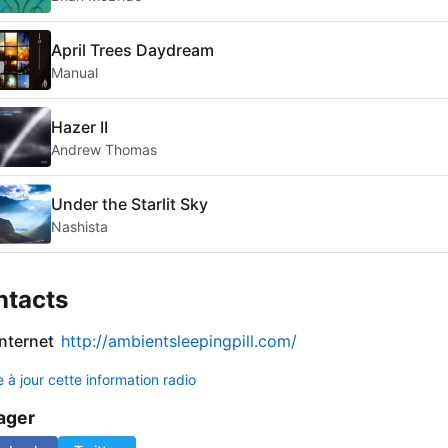
April Trees Daydream
Manual
Hazer II
Andrew Thomas
Under the Starlit Sky
Nashista
ntacts
internet
http://ambientsleepingpill.com/
 à jour cette information radio
ager