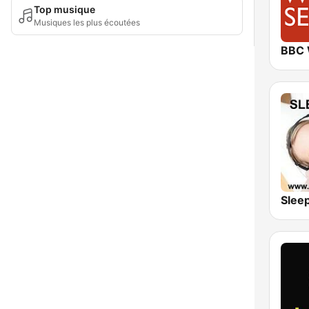
Top musique
Musiques les plus écoutées
Slee