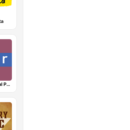
ta
NPR : National Public Radio