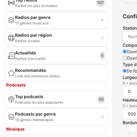
107
Radios les plus écoutées
Confi
Radios par genre
15 genres musicaux
Station
Radios par région
Radios locales
Compor
Ouvri
Actualités
5
Ouvri
Radios d'actualité
Type d
Recommandés
Do fo
Liste des meilleures radios
Largeu
0 = auc
Podcasts
Top podcasts
50
Hauteu
Podcasts les plus populaires
0 = auc
Podcasts par genre
18 genres thématiques
Bordur
Musique