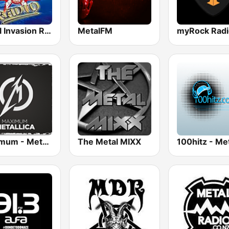
Metal Invasion Radio
MetalFM
myRock Radi
Maximum - Metallica (Максимум)
The Metal MIXX
100hitz - Me