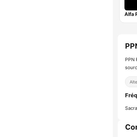
Alfa 
PP
PPN R
sourc
Alt
Fréq
Sacr
Co