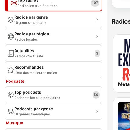
Top radios
107
Radios les plus écoutées
Radios par genre
Radio
15 genres musicaux
Radios par région
Radios locales
Actualités
5
Radios d'actualité
Recommandés
Liste des meilleures radios
Podcasts
Meta
Top podcasts
50
Podcasts les plus populaires
Podcasts par genre
18 genres thématiques
Musique