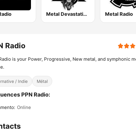
Radio
Metal Devastation Radio
Metal Radio
N Radio
adio is your Power, Progressive, New metal, and symphonic m
e.
ernative / Indie
Métal
uences PPN Radio:
amento:
Online
ntacts