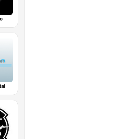
o
tal