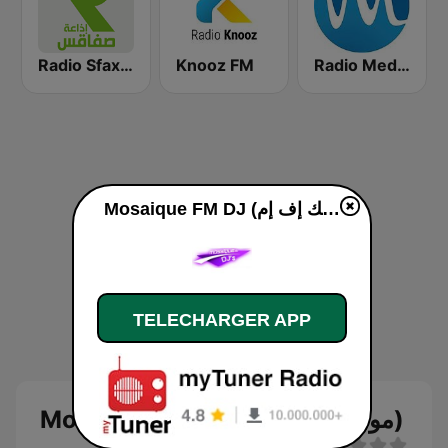
Radio Sfax (إذاعة صفاقس)
Knooz FM
Radio Med (راديو ميد)
Mosaique FM DJ (موزاييك إف إم)
TELECHARGER APP
Mosaique FM DJ (موزاييك إف إم)