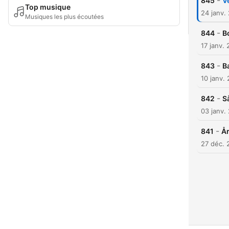
-
845
V
Top musique
24 janv.
Musiques les plus écoutées
-
844
B
17 janv.
-
843
B
10 janv.
-
842
S
03 janv.
-
841
År
27 déc. 