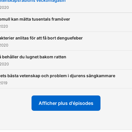
etenskapsradions veckomagasin
 2020
omull kan mätta tusentals framöver
 2020
akterier anlitas för att få bort denguefeber
 2020
å behåller du lugnet bakom ratten
 2020
ets bästa vetenskap och problem i djurens sängkammare
2019
Afficher plus d'épisodes