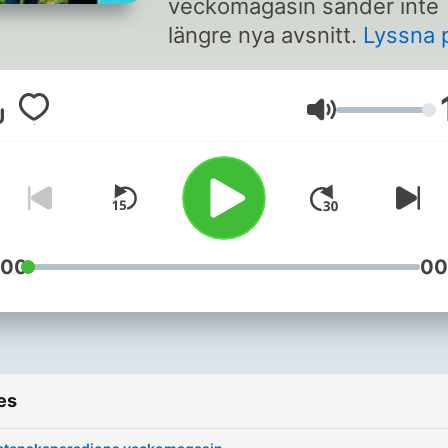
veckomagasin sänder inte
längre nya avsnitt.
Lyssna 
alla avsnitt i Sveriges Radi
app.
Ansvarig utgivare:
Volume
Magnus Gylje
:00
00
es