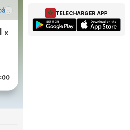
på
TELECHARGER APP
os
1
x
:00