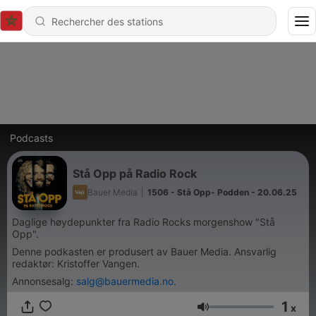
Podcasts
Stå Opp på Radio Rock
Bauer Media
|
1506 - Stå Opp- Podden - 20.06.25
Daglige høydepunkter fra Radio Rocks morgenshow "Stå
Opp".
Denne podkasten er produsert av Bauer Media. Ansvarlig
redaktør: Kristoffer Vangen.
Annonsesalg:
salg@bauermedia.no
.
1
x
Volume