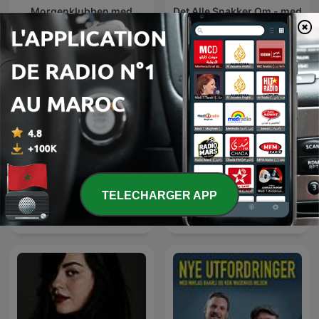
Morgenklubben med
Det Alle Snakker Om - med
Loven & Co
Siri og Kim
TELECHARGER APP
Alex & Per
Dilemma