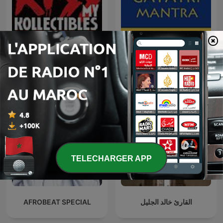
KISS My Kollectibles: A
Gayatri Mantra
KISS Collecting Podcast
TELECHARGER APP
AFROBEAT SPECIAL
القارئ خالد الجليل