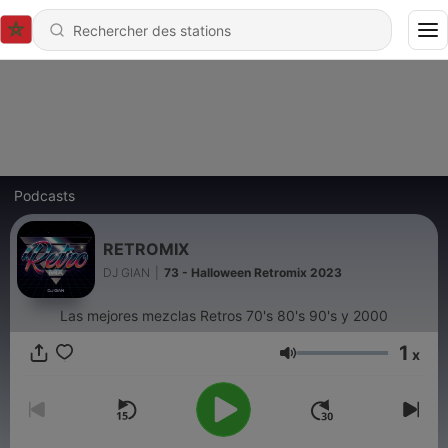
Podcasts
RETROMIX
DJ GIAN
|
73 - Halloween Retromix 2023
Las mejores mezclas Retros 70's 80's 90's y 2000
1
x
Volume