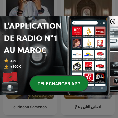
AFROBEAT SPECIAL
القارئ خالد الجليل
TELECHARGER APP
el rincón flamenco
أعطني الناي و غنِّ