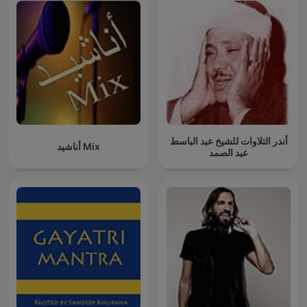
أندر التلاوات للشيخ عبد الباسط
أناشيد Mix
عبد الصمد