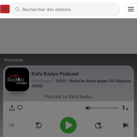
Podcasts
Kafa Radyo Podcast
Kafa Radyo
|
13211 - Bedia İle Güzel Şeyler (07 Ağustos
2026)
Podcast by Kafa Radyo
1
x
Volume