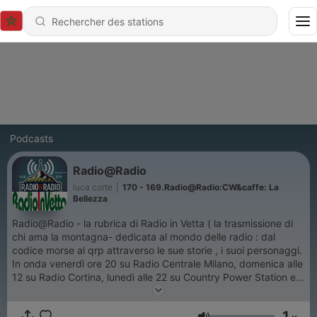
Podcasts
Radio@Radio
luca corte
|
170 - 169.Radio@Radio:CW&caffe: La
Bellezza
Radio@Radio - la rubrica di Radio in Vetta ( la trasmissione di
chi ama la montagna- dedicata al mondo delle radio : dal
codice morse al qrp attraverso le sue storie , i suoi personaggi.
In onda venerdì ore 20 su Radio Centrale Milano, domenica alle
12 su Radio Cortina, lunedì alle 22 su Country Power Station e
martedì ore 22 su Radio Station One
1