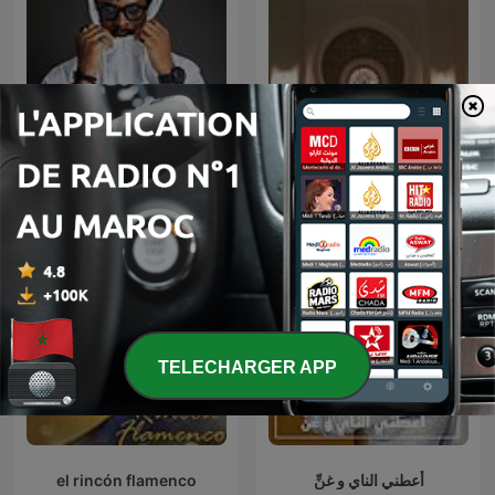
AFROBEAT SPECIAL
القارئ خالد الجليل
TELECHARGER APP
el rincón flamenco
أعطني الناي و غنِّ