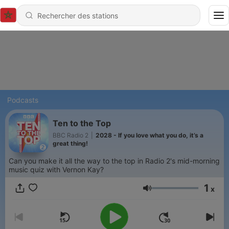
Podcasts
Ten to the Top
BBC Radio 2
|
2028 - If you love what you do, it’s a
great thing!
Can you make it all the way to the top in Radio 2's mid-morning
music quiz with Vernon Kay?
1
x
Volume