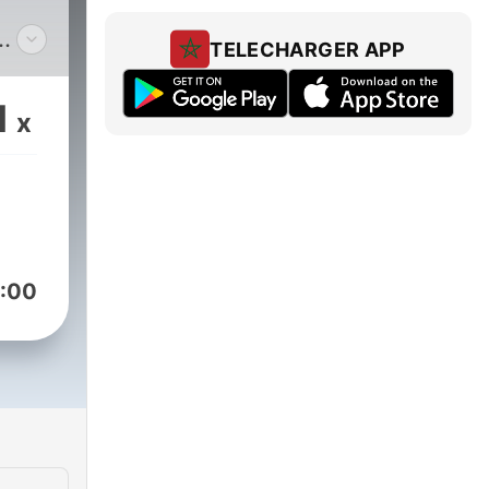
TELECHARGER APP
لل
1
x
:00