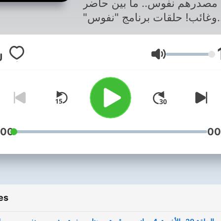
مصدرهم نفوس.. ما بين حاضر
وغائب! حلقات برنامج "نفوس"
داعية مصطفى حسني - رمضان
1446 - 2025
Volume
:00
00
es