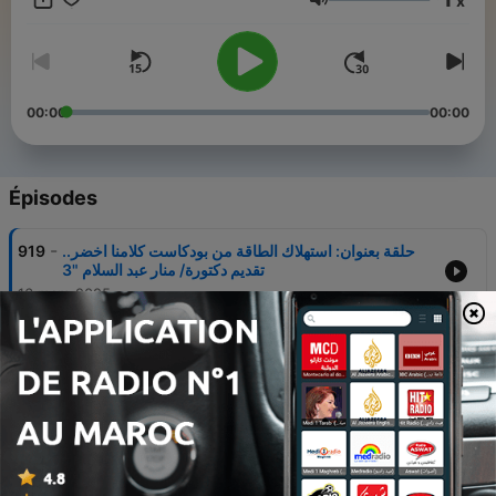
x
انتشار جائحة كوفيد 19، كما سينسق المركز ويتواصل مع مدرستين
Volume
بالقرب من المساحة الآمنة.
00:00
00:00
Épisodes
-
حلقة بعنوان: استهلاك الطاقة من بودكاست كلامنا اخضر..
919
تقديم دكتورة/ منار عبد السلام "3
16 mars 2025
-
حلقة بعنوان: اهدار الطعام من بودكاست كلامنا اخضر..
918
تقديم دكتورة/ منار عبد السلام من مصر "2
09 mars 2025
-
حلقة بعنوان: الحلقة زيرو من بودكاست كلامنا اخضر.. تقديم
917
دكتورة/ منار عبد السلام من مصر "1
02 mars 2025