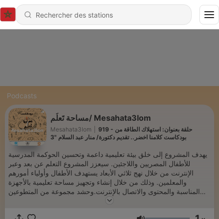
Podcasts
مساحة تَعلُم/ Mesahata3lom
919 - حلقة بعنوان: استهلاك الطاقة من
|
Mesahata3lom
بودكاست كلامنا اخضر.. تقديم دكتورة/ منار عبد السلام "3
يهدف المشروع إلى خلق بيئة تعليمية داعمة وتحسين الحوكمة المدرسية
للأطفال المصريين واللاجئين. سيعزز المشروع التعلم عن بعد وعبر
الإنترنت من خلال نهج ثلاثي الأبعاد يستهدف الأطفال وأولياء أمورهم
والمعلمين. وذلك من خلال إنشاء وتجهيز مساحة تعليمية بالأجهزة
المناسبة والمحتوى والاتصال بالإنترنت.وحشد مجموعة من المتطوعين
المدربين من المجتمع المحلي، بهدف توفير وتنظيم مجموعة من الأنشطة
التعليمية والتوعوية مع أولياء الأمور والأطفال والتي تراعي احتياطات
1