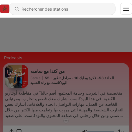
Podcasts
من كندا مع ساميه
55 - الحلقة 53- فكرة ومايك 10 - مراحل تطور
|
Samia
البودكاست مع رائد الحميد
متخصصة في التدريب وخدمة المجتمع، أقيم حاليا ً في مقاطعة أونتاريو
الكندية. في هذا البودكاست أشارك معك قصص، تجارب، ومرئياتي
الخاصة عن العمل، مهارات التواصل، الحياة والعلاقات. أشارك بعض
التجارب الشخصية والمهنية التي مررت بها وتعلمت منها الكثير من خلال
عملي ومن خلال رحلتي في صناعة المحتوى والبودكاست. على صعيد
آخر، أقدم برنامج "بودكاستي الأول" للتدريب الشخصي والذي يساعد
صناع المحتوى في إطلاق بودكاست خاص خلال شهر! أيضاً أشارك
1