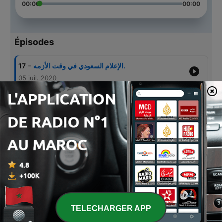
00:00
00:00
Épisodes
-
17
الإعلام السعودي في وقت الأزمه.
05 juil. 2020
-
16
العلاقات العامة وفن المراسم والبروتوكول .
05 juil. 2020
-
15
الإعلام الجديد " حياة السود مهمة ".
05 juil. 2020
-
14
تطبيقات مبتكره لمساعدة الصحفيين.
04 juil. 2020
-
13
الإعلام في ظل الأزمات.
04 juil. 2020
TELECHARGER APP