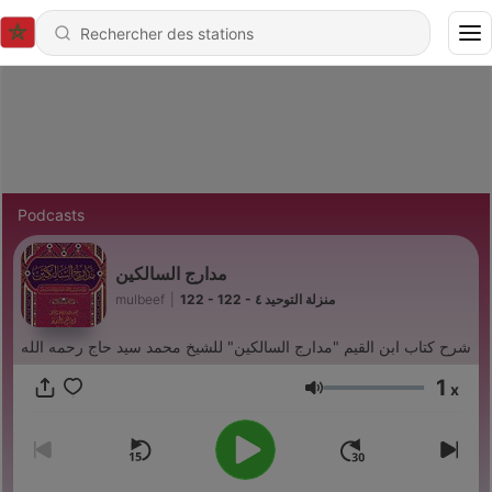
Podcasts
مدارج السالكين
mulbeef
|
122 - 122 - منزلة التوحيد ٤
شرح كتاب ابن القيم "مدارج السالكين" للشيخ محمد سيد حاج رحمه الله
1
x
Volume