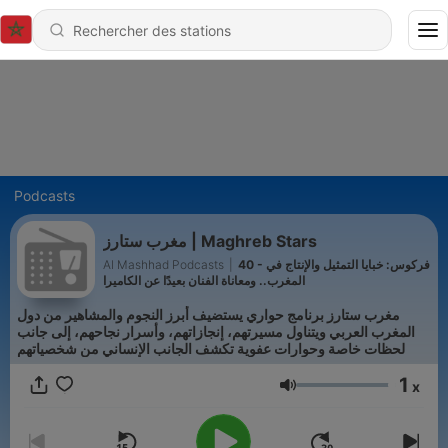
Podcasts
مغرب ستارز | Maghreb Stars
Al Mashhad Podcasts
|
40 - فركوس: خبايا التمثيل والإنتاج في
المغرب.. ومعاناة الفنان بعيدًا عن الكاميرا
مغرب ستارز برنامج حواري يستضيف أبرز النجوم والمشاهير من دول
المغرب العربي ويتناول مسيرتهم، إنجازاتهم، وأسرار نجاحهم، إلى جانب
لحظات خاصة وحوارات عفوية تكشف الجانب الإنساني من شخصياتهم
1
x
Volume