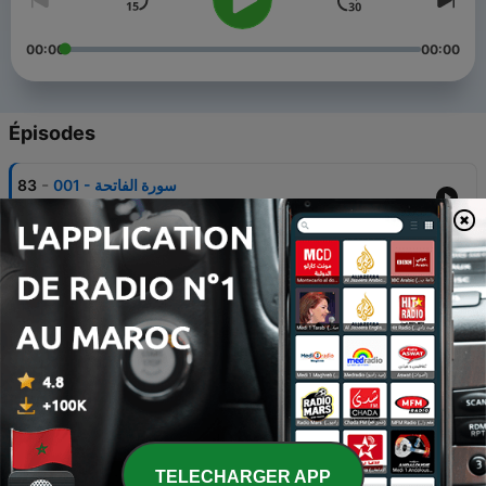
00:00
00:00
Épisodes
-
83
001 - سورة الفاتحة
27 oct. 2010
-
82
008 - سورة الأنفال
27 oct. 2010
-
81
010 - سورة يونس
27 oct. 2010
-
80
011 - سورة هود
27 oct. 2010
-
79
013 - سورة الرعد
TELECHARGER APP