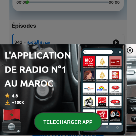
00:00
00:00
Épisodes
-
342
سورة الفاتحة
-
341
سورة البقرة
-
340
سورة آل عمران
-
339
سورة النساء
-
338
سورة المائدة
TELECHARGER APP
Afficher plus d'épisodes