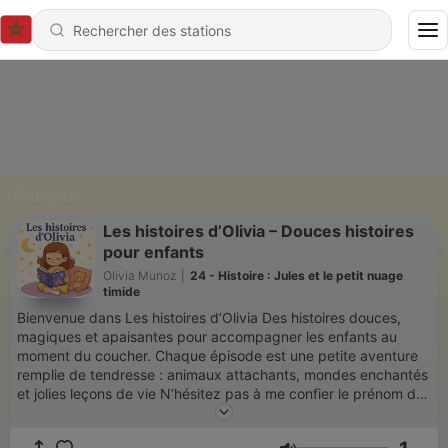
Podcasts
Les histoires d’Olivia – Douces histoires
pour enfants
Olivia Munoz
|
24 - Histoire : Jules et le petit nuage
timide
Bienvenue dans Les histoires d’Olivia Des histoires douces,
magiques et apaisantes pour accompagner les enfants au
moment du coucher. Chaque épisode est une petite aventure
remplie de tendresse : animaux attachants, mondes enchantés
et jolies leçons de vie N’hésitez pas à me confier le prénom de
votre enfant en commentaire, pour que je puisse lui créer une
jolie histoire rien que pour lui ou elle.