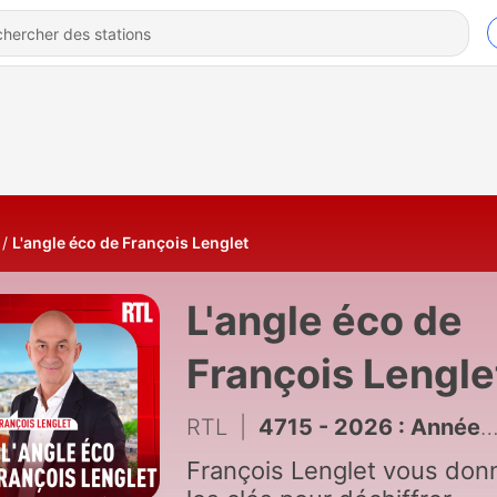
L'angle éco de François Lenglet
L'angle éco de
François Lengle
RTL
|
4715 - 2026 : Année à deux face pour l'industrie du jeu vidéo
François Lenglet vous don