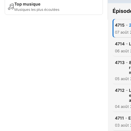
Top musique
Musiques les plus écoutées
Épisod
-
4715
2
07 août
-
4714
L
06 août
-
4713
8
r
m
05 août
-
4712
L
e
04 août
-
4711
E
03 août